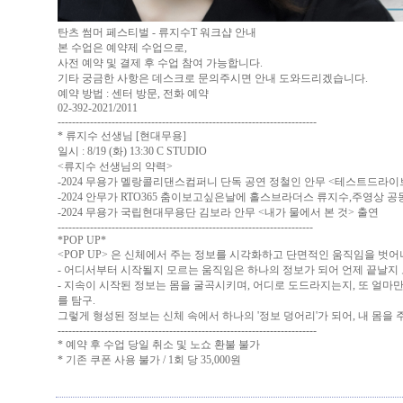
탄츠 썸머 페스티벌 - 류지수T 워크샵 안내
본 수업은 예약제 수업으로,
사전 예약 및 결제 후 수업 참여 가능합니다.
기타 궁금한 사항은 데스크로 문의주시면 안내 도와드리겠습니다.
예약 방법 : 센터 방문, 전화 예약
02-392-2021/2011
------------------------------------------------------------------------
* 류지수 선생님 [현대무용]
일시 : 8/19 (화) 13:30 C STUDIO
<류지수 선생님의 약력>
-2024 무용가 멜랑콜리댄스컴퍼니 단독 공연 정철인 안무 <테스트드라이
-2024 안무가 RTO365 춤이보고싶은날에 홀스브라더스 류지수,주영상 공동안
-2024 무용가 국립현대무용단 김보라 안무 <내가 물에서 본 것> 출연
-----------------------------------------------------------------------
*POP UP*
<POP UP> 은 신체에서 주는 정보를 시각화하고 단면적인 움직임을 벗
- 어디서부터 시작될지 모르는 움직임은 하나의 정보가 되어 언제 끝날지
- 지속이 시작된 정보는 몸을 굴곡시키며, 어디로 도드라지는지, 또 얼마
를 탐구.
그렇게 형성된 정보는 신체 속에서 하나의 '정보 덩어리'가 되어, 내 몸을
------------------------------------------------------------------------
* 예약 후 수업 당일 취소 및 노쇼 환불 불가
* 기존 쿠폰 사용 불가 / 1회 당 35,000원