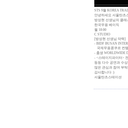
STS 9월 KOREA TR
안녕하세요 서울탄츠스
방성현 선생님의 클래
한국무용 베이직
월 18:00
C STUDIO
[방성현 선생님 약력]
- BIDF BUSAN INT
국제무용콩쿠르 컨템
- 춤생 WORLDWIDE 
- <스테이지파이터> 
등등 다수 공연과 수상
많은 관심과 참여 부
감사합니다 :)
서울탄츠스테이션